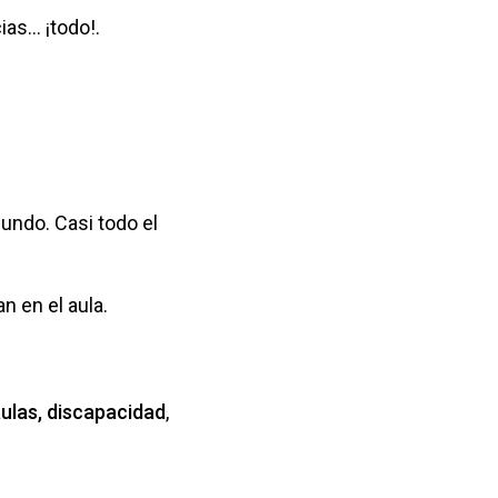
s... ¡todo!.
undo. Casi todo el
 en el aula.
 aulas, discapacidad
,