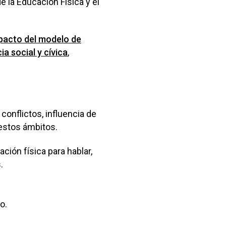
e la Educación Física y el
pacto del modelo de
a social y cívica
,
onflictos, influencia de
 estos ámbitos.
ción física para hablar,
.
o.