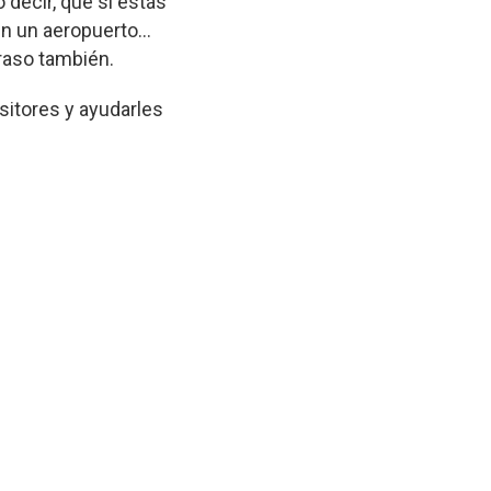
o decir, que si estás
n un aeropuerto...
traso también.
sitores y ayudarles