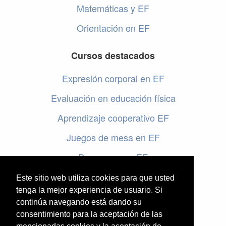
Matemáticas y EF
Orientación en EF
Cursos destacados
Expresión corporal en EF
Evaluación en educación física
Aprendizaje cooperativo EF
Juegos de mesa en EF
Programar en EF
Cursos online de educación física
Este sitio web utiliza cookies para que usted
tenga la mejor experiencia de usuario. Si
continúa navegando está dando su
Artículos destacados
consentimiento para la aceptación de las