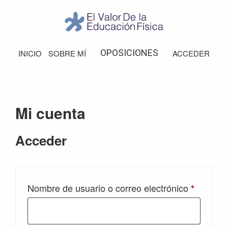
Saltar
Saltar
Saltar
Saltar
a
al
a
al
la
contenido
la
pie
El
Valor
navegación
principal
barra
de
OPOSICIONES
INICIO
SOBRE MÍ
ACCEDER
de
principal
lateral
página
la
Educación
principal
Física
Mi cuenta
Acceder
Obligato
Nombre de usuario o correo electrónico
*