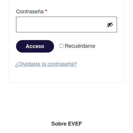
Obligatorio
Contraseña
*
Recuérdame
Acceso
¿Olvidaste la contraseña?
Footer
Sobre EVEF