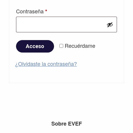
Obligatorio
Contraseña
*
Recuérdame
Acceso
¿Olvidaste la contraseña?
Footer
Sobre EVEF