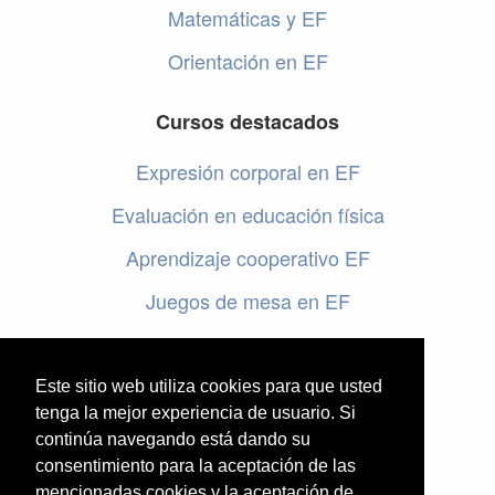
Matemáticas y EF
Orientación en EF
Cursos destacados
Expresión corporal en EF
Evaluación en educación física
Aprendizaje cooperativo EF
Juegos de mesa en EF
Programar en EF
Cursos online de educación física
Este sitio web utiliza cookies para que usted
tenga la mejor experiencia de usuario. Si
continúa navegando está dando su
Artículos destacados
consentimiento para la aceptación de las
mencionadas cookies y la aceptación de