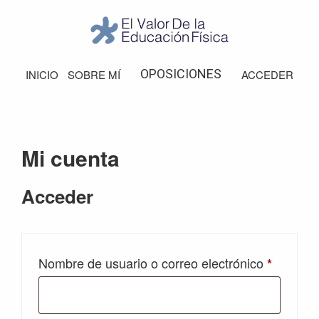
Saltar
Saltar
Saltar
Saltar
a
al
a
al
la
contenido
la
pie
El
Valor
navegación
principal
barra
de
OPOSICIONES
INICIO
SOBRE MÍ
ACCEDER
de
principal
lateral
página
la
Educación
principal
Física
Mi cuenta
Acceder
Obligato
Nombre de usuario o correo electrónico
*