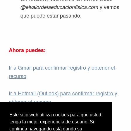
y vemos
@elvalordelaeducacionfisica.com
que puede estar pasando.
Ahora puedes:
Ir a Gmail para confirmar registro y obtener el
recurso
Ir a Hotmail (Outlook) para confirmar registro y
obtener el recurso
Este sitio web utiliza cookies para que usted
Si te has registrado con un mail que no es
*
tenga la mejor experiencia de usuario. Si
ninguno de estos dos, no hay problema. El
continúa navegando está dando su