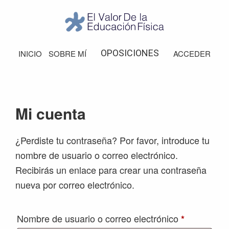
Saltar
Saltar
Saltar
Saltar
a
al
a
al
la
contenido
la
pie
El
Valor
navegación
principal
barra
de
OPOSICIONES
INICIO
SOBRE MÍ
ACCEDER
de
principal
lateral
página
la
Educación
principal
Física
Mi cuenta
¿Perdiste tu contraseña? Por favor, introduce tu
nombre de usuario o correo electrónico.
Recibirás un enlace para crear una contraseña
nueva por correo electrónico.
Obligatorio
Nombre de usuario o correo electrónico
*