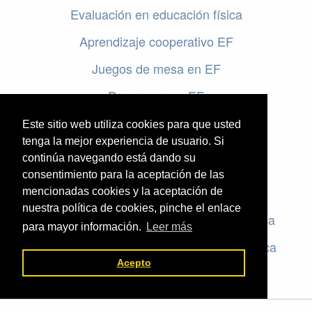
Evaluación en educación física
Aprendizaje cooperativo EF
Juegos de mesa en EF
Programar en EF
Cursos online de educación física
Este sitio web utiliza cookies para que usted
tenga la mejor experiencia de usuario. Si
continúa navegando está dando su
Artículos destacados
consentimiento para la aceptación de las
Evaluación en educación física
mencionadas cookies y la aceptación de
nuestra política de cookies, pinche el enlace
Criterios de evaluación en educación física
para mayor información.
Leer más
Rúbricas de evaluación en educación física
Acepto