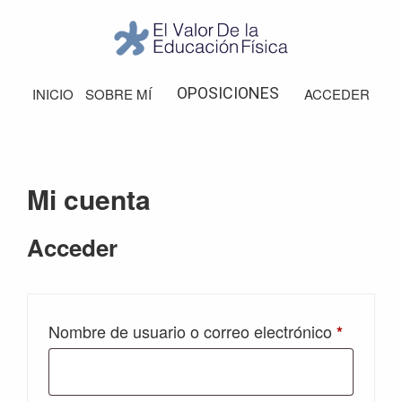
Saltar
Saltar
Saltar
Saltar
a
al
a
al
la
contenido
la
pie
El
Valor
navegación
principal
barra
de
OPOSICIONES
INICIO
SOBRE MÍ
ACCEDER
de
principal
lateral
página
la
Educación
principal
Física
Mi cuenta
Acceder
Obligato
Nombre de usuario o correo electrónico
*