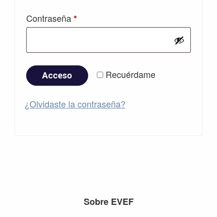
Obligatorio
Contraseña
*
Recuérdame
Acceso
¿Olvidaste la contraseña?
Footer
Sobre EVEF