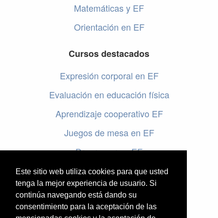
Matemáticas y EF
Orientación en EF
Cursos destacados
Expresión corporal en EF
Evaluación en educación física
Aprendizaje cooperativo EF
Juegos de mesa en EF
Programar en EF
Cursos online de educación física
Este sitio web utiliza cookies para que usted
tenga la mejor experiencia de usuario. Si
continúa navegando está dando su
Artículos destacados
consentimiento para la aceptación de las