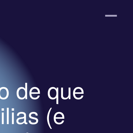
o de que
ilias (e