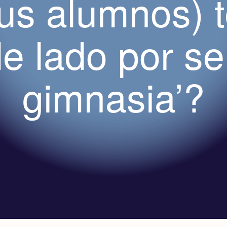
tus alumnos) 
e lado por ser
gimnasia’?