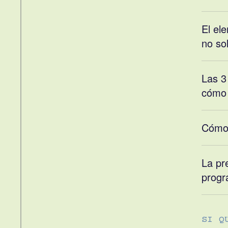
El el
no sol
Las 3
cómo 
Cómo l
La pr
progr
SI Q