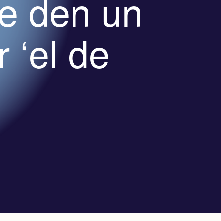
te den un
 ‘el de