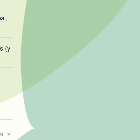
al,
s (y
N Y