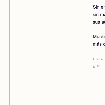
Sin e
sin ma
sus a
Mucho
más q
PERO
QUE 