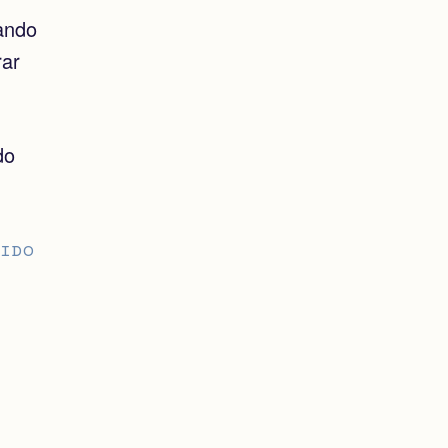
ando
rar
do
IDO