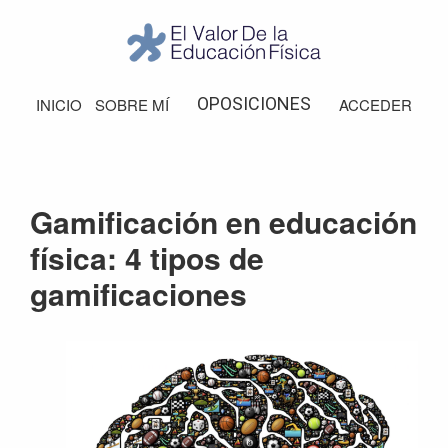
Saltar
Saltar
Saltar
Saltar
a
al
a
al
la
contenido
la
pie
El
Valor
navegación
principal
barra
de
OPOSICIONES
INICIO
SOBRE MÍ
ACCEDER
de
principal
lateral
página
la
Educación
principal
Física
Gamificación en educación
física: 4 tipos de
gamificaciones