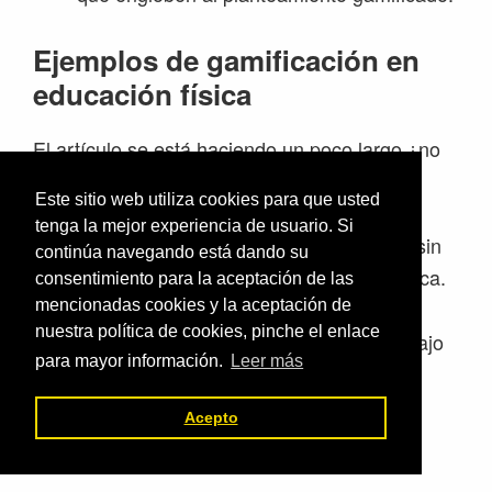
Ejemplos de gamificación en
educación física
El artículo se está haciendo un poco largo ¿no
te lo parece?
Este sitio web utiliza cookies para que usted
tenga la mejor experiencia de usuario. Si
Pero no te preocupes que no te voy a dejar sin
continúa navegando está dando su
el ejemplo de gamificación en educación física.
consentimiento para la aceptación de las
mencionadas cookies y la aceptación de
nuestra política de cookies, pinche el enlace
Eso sí, te lo voy a ofrecer en otro formato, bajo
para mayor información.
Leer más
mi punto de vista, mucho más interesante.
Acepto
Veamos de qué se trata…