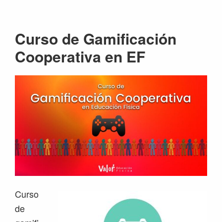
Saltar
Saltar
Saltar
Saltar
a
al
a
al
Curso de Gamificación
la
contenido
la
pie
navegación
principal
barra
de
Cooperativa en EF
principal
lateral
página
principal
Curso
de