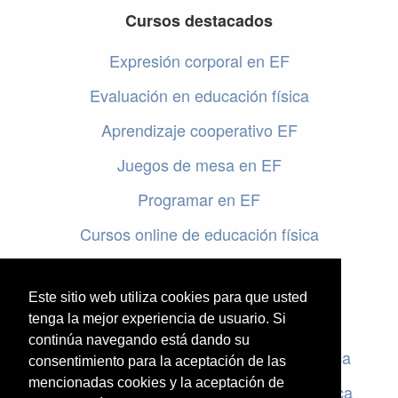
Cursos destacados
Expresión corporal en EF
Evaluación en educación física
Aprendizaje cooperativo EF
Juegos de mesa en EF
Programar en EF
Cursos online de educación física
Artículos destacados
Este sitio web utiliza cookies para que usted
Evaluación en educación física
tenga la mejor experiencia de usuario. Si
continúa navegando está dando su
Criterios de evaluación en educación física
consentimiento para la aceptación de las
mencionadas cookies y la aceptación de
Rúbricas de evaluación en educación física