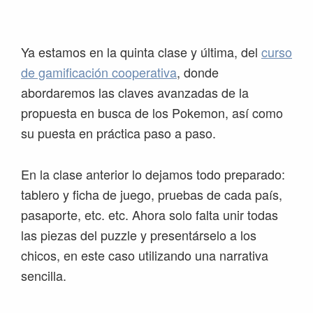
Saltar
Saltar
Saltar
Saltar
a
al
a
al
la
contenido
la
pie
Ya estamos en la quinta clase y última, del
curso
navegación
principal
barra
de
de gamificación cooperativa
, donde
principal
lateral
página
abordaremos las claves avanzadas de la
principal
propuesta en busca de los Pokemon, así como
su puesta en práctica paso a paso.
En la clase anterior lo dejamos todo preparado:
tablero y ficha de juego, pruebas de cada país,
pasaporte, etc. etc. Ahora solo falta unir todas
las piezas del puzzle y presentárselo a los
chicos, en este caso utilizando una narrativa
sencilla.