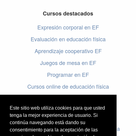
Cursos destacados
Expresión corporal en EF
Evaluación en educación física
Aprendizaje cooperativo EF
Juegos de mesa en EF
Programar en EF
Cursos online de educación física
Artículos destacados
Este sitio web utiliza cookies para que usted
Evaluación en educación física
tenga la mejor experiencia de usuario. Si
continúa navegando está dando su
Criterios de evaluación en educación física
consentimiento para la aceptación de las