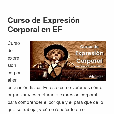
Saltar
Saltar
Saltar
Saltar
a
al
a
al
Curso de Expresión
la
contenido
la
pie
navegación
principal
barra
de
Corporal en EF
principal
lateral
página
principal
Curso
de
expre
sión
corpor
al en
educación física. En este curso veremos cómo
organizar y estructurar la expresión corporal
para comprender el por qué y el para qué de lo
que se trabaja, y cómo repercute en el