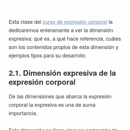
Saltar
Saltar
Saltar
Saltar
a
al
a
al
la
contenido
la
pie
Esta clase del
curso de expresión corporal
la
navegación
principal
barra
de
dedicaremos enteramente a ver la dimensión
principal
lateral
página
expresiva: qué es, a qué hace referencia, cuáles
principal
son los contenidos propios de esta dimensión y
ejemplos tipos para su desarrollo.
2.1. Dimensión expresiva de la
expresión corporal
De las dimensiones que abarca la expresión
corporal la expresiva es una de suma
importancia.