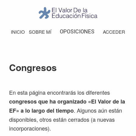
Saltar
Saltar
Saltar
Saltar
a
al
a
al
la
contenido
la
pie
El
Valor
navegación
principal
barra
de
OPOSICIONES
INICIO
SOBRE MÍ
ACCEDER
de
principal
lateral
página
la
Educación
principal
Física
Congresos
En esta página encontrarás los diferentes
congresos que ha organizado «El Valor de la
. Algunos aún están
EF» a lo largo del tiempo
disponibles, otros están cerrados (a nuevas
incorporaciones).