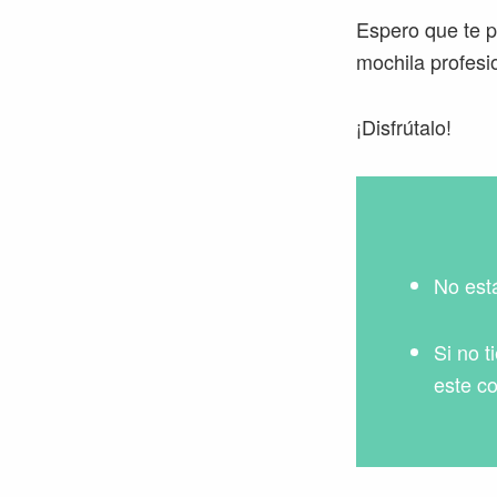
Espero que te p
mochila profesi
¡Disfrútalo!
No est
Si no t
este c