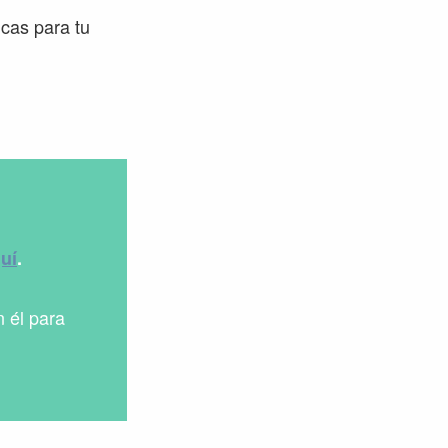
cas para tu
quí
.
n él para