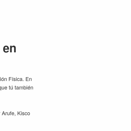
 en
ón Física. En
que tú también
r Arufe, Kisco