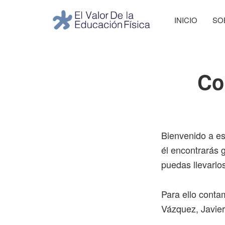
Saltar
Saltar
Saltar
Saltar
INICIO
SO
a
al
a
al
El
la
contenido
la
pie
Valor
navegación
principal
barra
de
de
principal
lateral
página
la
Co
Educación
principal
Física
Bienvenido a es
él encontrarás 
puedas llevarlo
Para ello contam
Vázquez, Javie