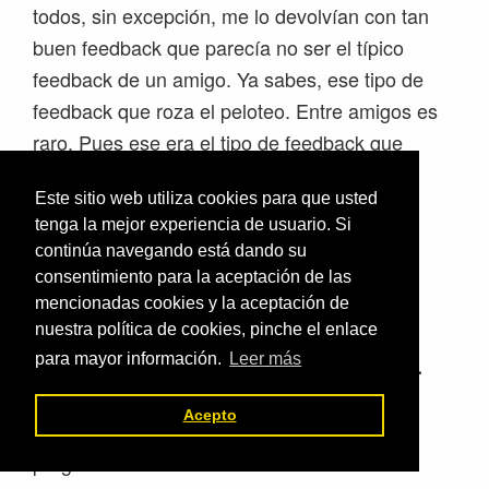
todos, sin excepción, me lo devolvían con tan
buen feedback que parecía no ser el típico
feedback de un amigo. Ya sabes, ese tipo de
feedback que roza el peloteo. Entre amigos es
raro. Pues ese era el tipo de feedback que
recibía. Te podría estar mintiendo, pero no
Este sitio web utiliza cookies para que usted
miento y tampoco es necesario.
tenga la mejor experiencia de usuario. Si
continúa navegando está dando su
Ahora, ese manual lo he mejorado y
consentimiento para la aceptación de las
perfeccionado.
mencionadas cookies y la aceptación de
nuestra política de cookies, pinche el enlace
para mayor información.
Leer más
El paso a paso
lo he recogido por escrito.
Acepto
Un manual de cómo hacer una anti-
programación educativa.