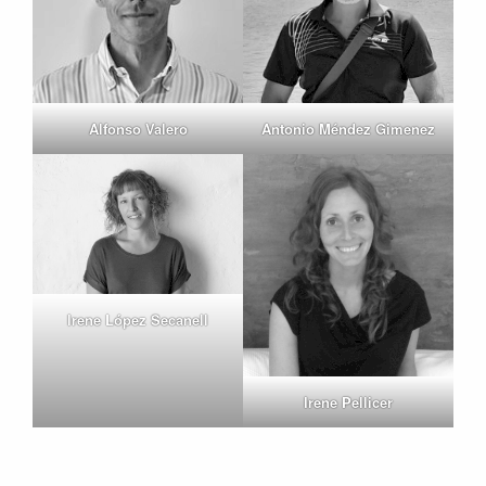
Alfonso Valero
Antonio Méndez Gimenez
Irene López Secanell
Irene Pellicer