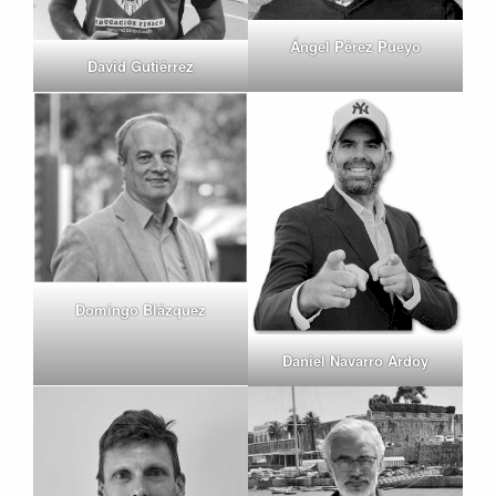
Ángel Pérez Pueyo
David Gutiérrez
Domingo Blázquez
Daniel Navarro Ardoy