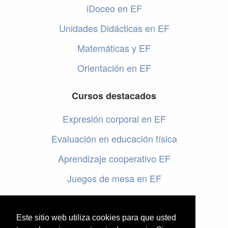
iDoceo en EF
Unidades Didácticas en EF
Matemáticas y EF
Orientación en EF
Cursos destacados
Expresión corporal en EF
Evaluación en educación física
Aprendizaje cooperativo EF
Juegos de mesa en EF
Programar en EF
Cursos online de educación física
Este sitio web utiliza cookies para que usted