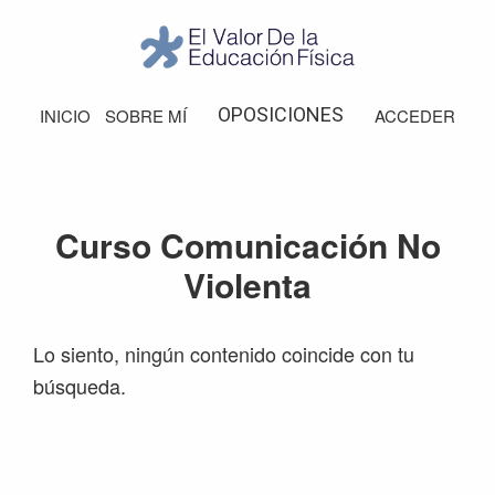
Saltar
Saltar
Saltar
Saltar
a
al
a
al
la
contenido
la
pie
El
Valor
navegación
principal
barra
de
OPOSICIONES
INICIO
SOBRE MÍ
ACCEDER
de
principal
lateral
página
la
Educación
principal
Física
Curso Comunicación No
Violenta
Lo siento, ningún contenido coincide con tu
búsqueda.