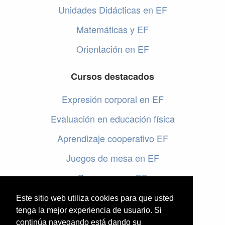
Unidades Didácticas en EF
Matemáticas y EF
Orientación en EF
Cursos destacados
Expresión corporal en EF
Evaluación en educación física
Aprendizaje cooperativo EF
Juegos de mesa en EF
Programar en EF
Cursos online de educación física
Este sitio web utiliza cookies para que usted
tenga la mejor experiencia de usuario. Si
continúa navegando está dando su
Artículos destacados