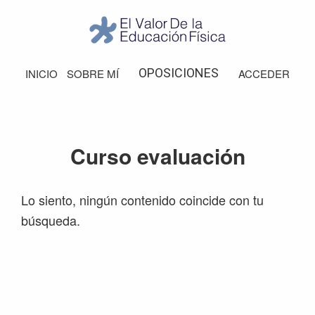
Saltar
Saltar
Saltar
Saltar
a
al
a
al
la
contenido
la
pie
El
Valor
navegación
principal
barra
de
OPOSICIONES
INICIO
SOBRE MÍ
ACCEDER
de
principal
lateral
página
la
Educación
principal
Física
Curso evaluación
Lo siento, ningún contenido coincide con tu
búsqueda.