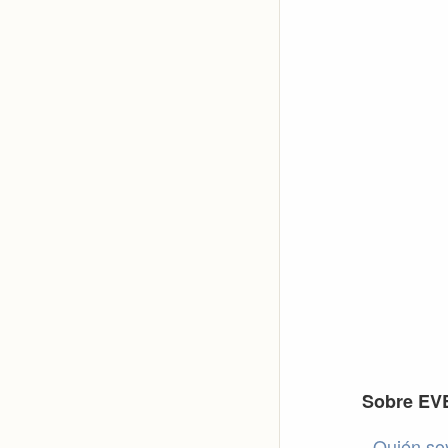
Footer
Sobre EV
Quién so