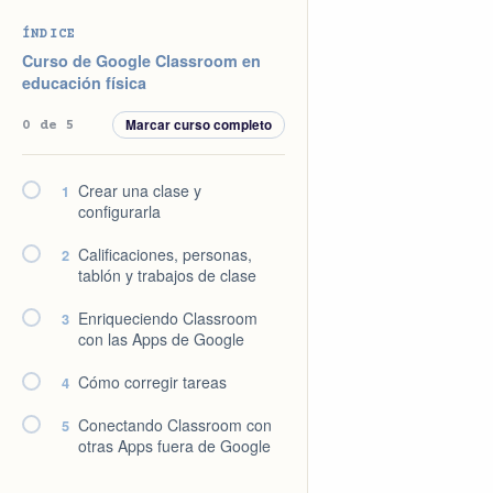
Saltar
Saltar
Saltar
Saltar
ÍNDICE
a
al
a
al
Curso de Google Classroom en
la
contenido
la
pie
educación física
navegación
principal
barra
de
Marcar curso completo
0 de 5
principal
lateral
página
principal
Crear una clase y
1
configurarla
Calificaciones, personas,
2
tablón y trabajos de clase
Enriqueciendo Classroom
3
con las Apps de Google
Cómo corregir tareas
4
Conectando Classroom con
5
otras Apps fuera de Google