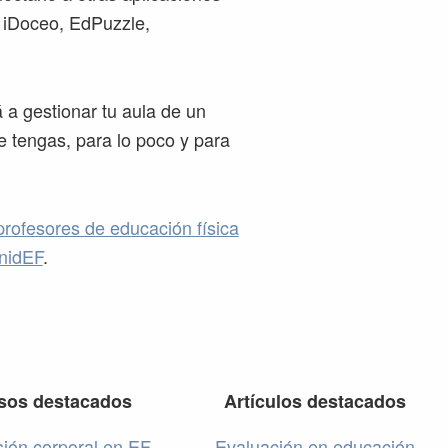
 iDoceo, EdPuzzle,
a gestionar tu aula de un
ue tengas, para lo poco y para
profesores de educación física
unidEF
.
sos destacados
Artículos destacados
ión corporal en EF
Evaluación en educación