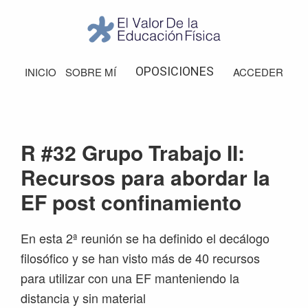
Saltar
Saltar
Saltar
Saltar
a
al
a
al
la
contenido
la
pie
El
Valor
navegación
principal
barra
de
OPOSICIONES
INICIO
SOBRE MÍ
ACCEDER
de
principal
lateral
página
la
Educación
principal
Física
R #32 Grupo Trabajo II:
Recursos para abordar la
EF post confinamiento
En esta 2ª reunión se ha definido el decálogo
filosófico y se han visto más de 40 recursos
para utilizar con una EF manteniendo la
distancia y sin material