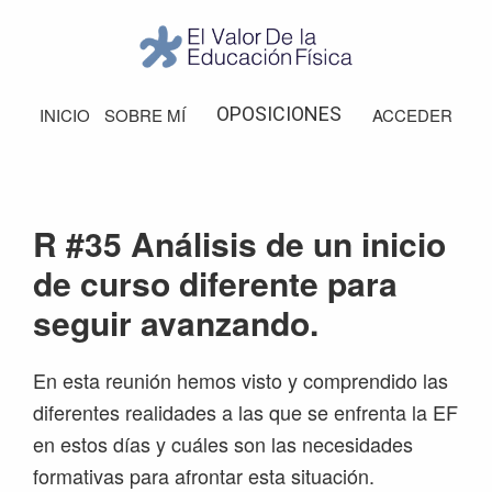
Saltar
Saltar
Saltar
Saltar
a
al
a
al
la
contenido
la
pie
El
Valor
navegación
principal
barra
de
OPOSICIONES
INICIO
SOBRE MÍ
ACCEDER
de
principal
lateral
página
la
Educación
principal
Física
R #35 Análisis de un inicio
de curso diferente para
seguir avanzando.
En esta reunión hemos visto y comprendido las
diferentes realidades a las que se enfrenta la EF
en estos días y cuáles son las necesidades
formativas para afrontar esta situación.