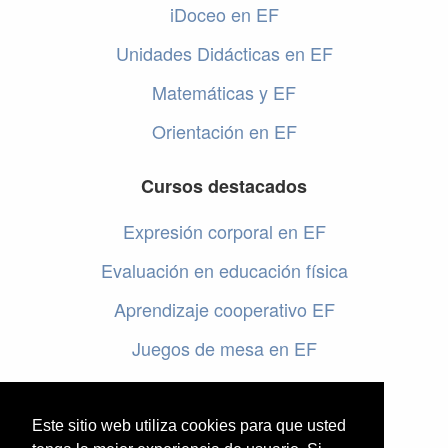
iDoceo en EF
Unidades Didácticas en EF
Matemáticas y EF
Orientación en EF
Cursos destacados
Expresión corporal en EF
Evaluación en educación física
Aprendizaje cooperativo EF
Juegos de mesa en EF
Programar en EF
Cursos online de educación física
Este sitio web utiliza cookies para que usted