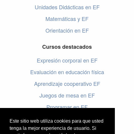
Unidades Didácticas en EF
Matemáticas y EF
Orientación en EF
Cursos destacados
Expresión corporal en EF
Evaluación en educación física
Aprendizaje cooperativo EF
Juegos de mesa en EF
Programar en EF
Cursos online de educación física
Este sitio web utiliza cookies para que usted
tenga la mejor experiencia de usuario. Si