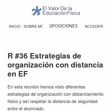
Saltar
Saltar
Saltar
Saltar
a
al
a
al
la
contenido
la
pie
El
Valor
navegación
principal
barra
de
OPOSICIONES
INICIO
SOBRE MÍ
ACCEDER
de
principal
lateral
página
la
Educación
principal
Física
R #36 Estrategias de
organización con distancia
en EF
En esta reunión hemos visto diferentes
estrategias de organización con distanciamiento
físico y así respetar la distancia de seguridad
entre el alumnado.