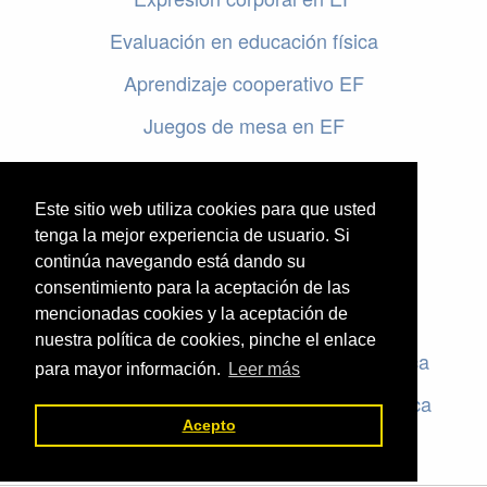
Evaluación en educación física
Aprendizaje cooperativo EF
Juegos de mesa en EF
Programar en EF
Cursos online de educación física
Este sitio web utiliza cookies para que usted
tenga la mejor experiencia de usuario. Si
continúa navegando está dando su
Artículos destacados
consentimiento para la aceptación de las
mencionadas cookies y la aceptación de
Evaluación en educación física
nuestra política de cookies, pinche el enlace
Criterios de evaluación en educación física
para mayor información.
Leer más
Rúbricas de evaluación en educación física
Acepto