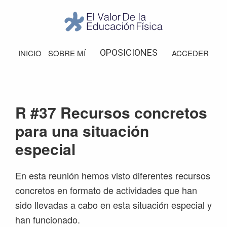
Saltar
Saltar
Saltar
Saltar
a
al
a
al
la
contenido
la
pie
El
Valor
navegación
principal
barra
de
OPOSICIONES
INICIO
SOBRE MÍ
ACCEDER
de
principal
lateral
página
la
Educación
principal
Física
R #37 Recursos concretos
para una situación
especial
En esta reunión hemos visto diferentes recursos
concretos en formato de actividades que han
sido llevadas a cabo en esta situación especial y
han funcionado.