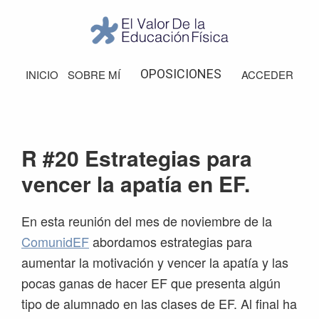
Saltar
Saltar
Saltar
Saltar
a
al
a
al
la
contenido
la
pie
El
Valor
navegación
principal
barra
de
OPOSICIONES
INICIO
SOBRE MÍ
ACCEDER
de
principal
lateral
página
la
Educación
principal
Física
R #20 Estrategias para
vencer la apatía en EF.
En esta reunión del mes de noviembre de la
ComunidEF
abordamos estrategias para
aumentar la motivación y vencer la apatía y las
pocas ganas de hacer EF que presenta algún
tipo de alumnado en las clases de EF. Al final ha