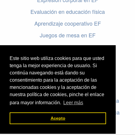
Evaluación en educación física
Aprendizaje cooperativo EF
Juegos de mesa en EF
Programar en EF
Cursos online de educación física
Este sitio web utiliza cookies para que usted
tenga la mejor experiencia de usuario. Si
continúa navegando está dando su
Artículos destacados
consentimiento para la aceptación de las
mencionadas cookies y la aceptación de
Evaluación en educación física
nuestra política de cookies, pinche el enlace
Criterios de evaluación en educación física
para mayor información.
Leer más
Rúbricas de evaluación en educación física
Acepto