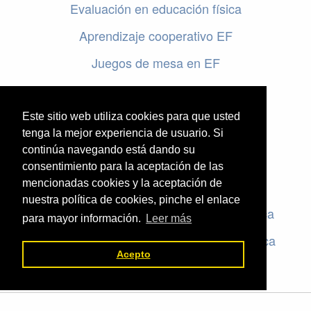
Evaluación en educación física
Aprendizaje cooperativo EF
Juegos de mesa en EF
Programar en EF
Cursos online de educación física
Este sitio web utiliza cookies para que usted
tenga la mejor experiencia de usuario. Si
continúa navegando está dando su
Artículos destacados
consentimiento para la aceptación de las
mencionadas cookies y la aceptación de
Evaluación en educación física
nuestra política de cookies, pinche el enlace
Criterios de evaluación en educación física
para mayor información.
Leer más
Rúbricas de evaluación en educación física
Acepto