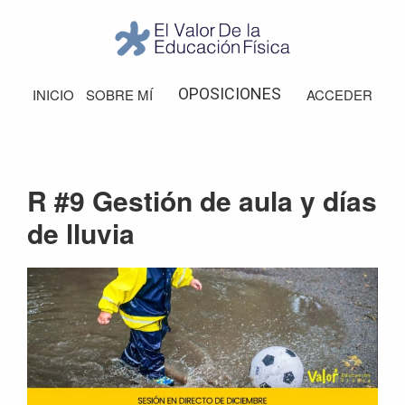
Saltar
Saltar
Saltar
Saltar
a
al
a
al
la
contenido
la
pie
El
Valor
navegación
principal
barra
de
OPOSICIONES
INICIO
SOBRE MÍ
ACCEDER
de
principal
lateral
página
la
Educación
principal
Física
R #9 Gestión de aula y días
de lluvia