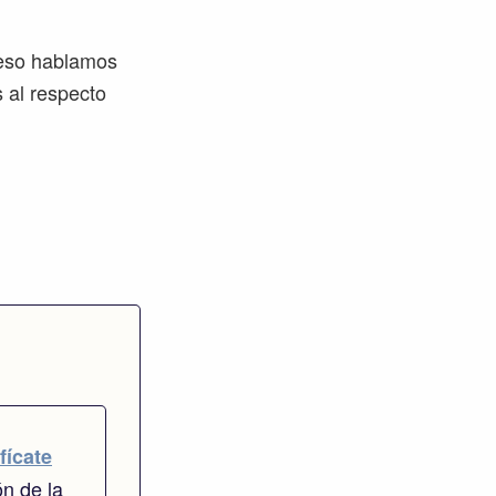
r eso hablamos
 al respecto
fícate
ón de la