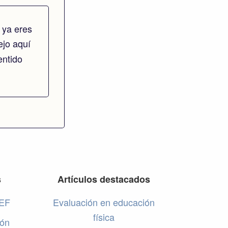
 ya eres
dejo aquí
entido
s
Artículos destacados
 EF
Evaluación en educación
física
ión