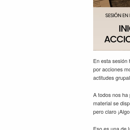
En esta sesión 
por acciones mo
actitudes grupa
A todos nos ha 
material se disp
pero claro ¡Alg
Eso es una de l