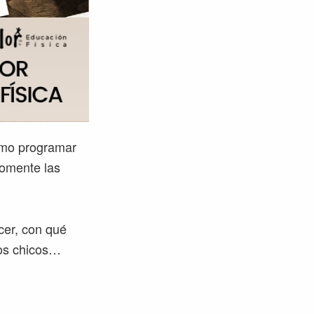
cómo programar
fomente las
cer, con qué
 los chicos…