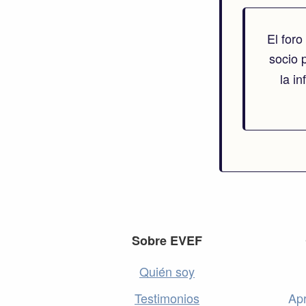
El for
socio 
la i
Footer
Sobre EVEF
Quién soy
Testimonios
Apr