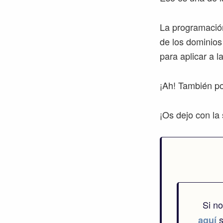
La programación
de los dominios
para aplicar a 
¡Ah! También po
¡Os dejo con la 
Si n
s
aquí