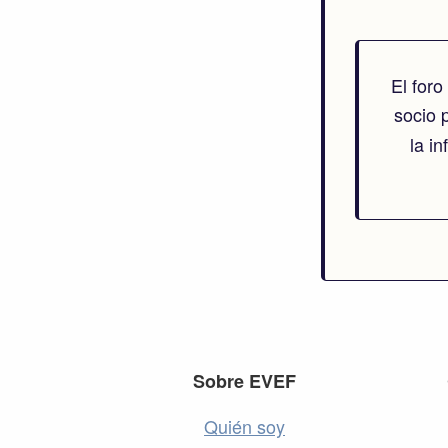
El for
socio 
la i
Footer
Sobre EVEF
Quién soy