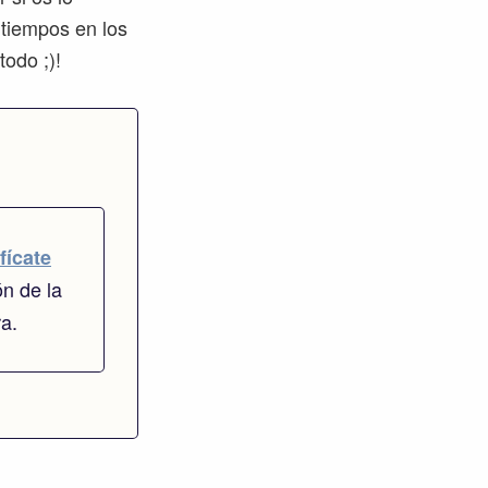
 tiempos en los
todo ;)!
fícate
ón de la
ra.