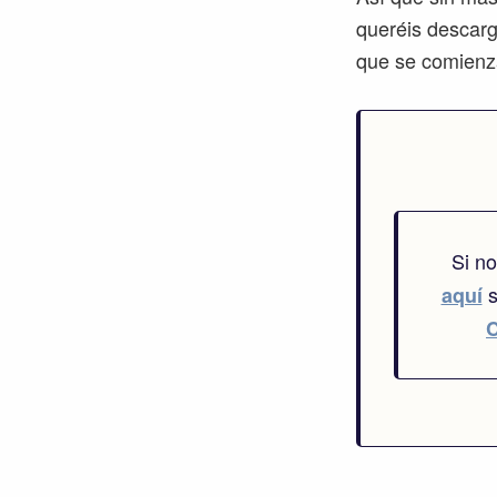
queréis descarg
que se comienza
Si n
s
aquí