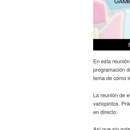
En esta reunión
programación de
tema de cómo imp
La reunión de e
variopintos. Pr
en directo.
Así que sin más,