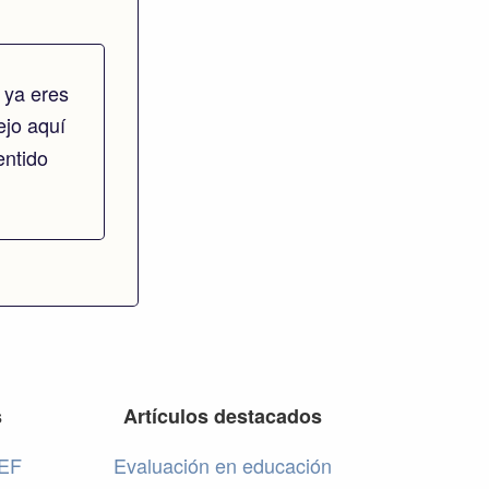
 ya eres
dejo aquí
entido
s
Artículos destacados
 EF
Evaluación en educación