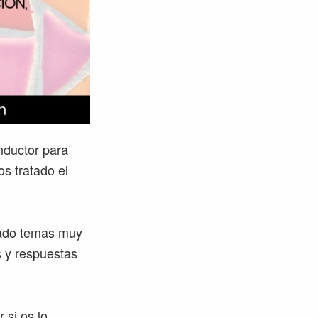
nductor para
s tratado el
cado temas muy
s y respuestas
 si os lo