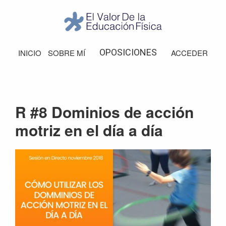
Saltar
Saltar
Saltar
Saltar
a
al
a
al
la
contenido
la
pie
El
Valor
navegación
principal
barra
de
OPOSICIONES
INICIO
SOBRE MÍ
ACCEDER
de
principal
lateral
página
la
Educación
principal
Física
R #8 Dominios de acción
motriz en el día a día