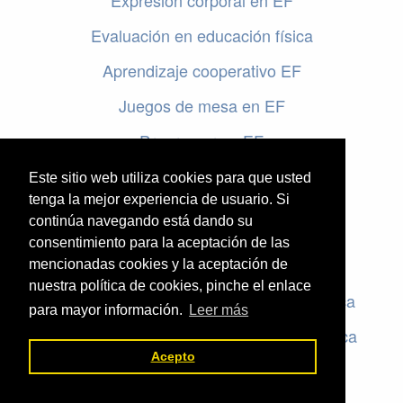
Expresión corporal en EF
Evaluación en educación física
Aprendizaje cooperativo EF
Juegos de mesa en EF
Programar en EF
Cursos online de educación física
Este sitio web utiliza cookies para que usted
tenga la mejor experiencia de usuario. Si
continúa navegando está dando su
Artículos destacados
consentimiento para la aceptación de las
Evaluación en educación física
mencionadas cookies y la aceptación de
nuestra política de cookies, pinche el enlace
Criterios de evaluación en educación física
para mayor información.
Leer más
Rúbricas de evaluación en educación física
Acepto