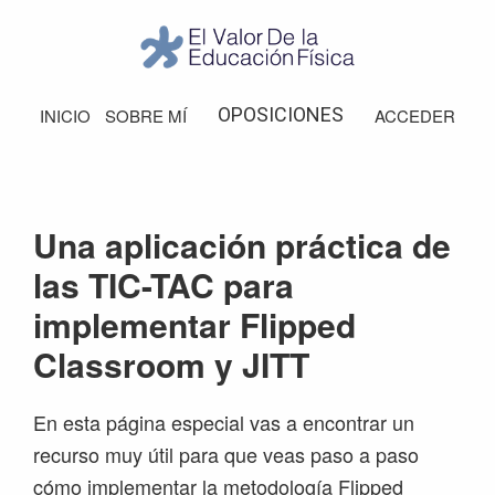
Saltar
Saltar
Saltar
Saltar
a
al
a
al
la
contenido
la
pie
El
Valor
navegación
principal
barra
de
OPOSICIONES
INICIO
SOBRE MÍ
ACCEDER
de
principal
lateral
página
la
Educación
principal
Física
Una aplicación práctica de
las TIC-TAC para
implementar Flipped
Classroom y JITT
En esta página especial vas a encontrar un
recurso muy útil para que veas paso a paso
cómo implementar la metodología Flipped