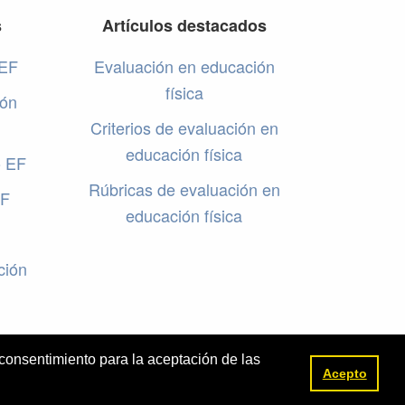
s
Artículos destacados
 EF
Evaluación en educación
física
ión
Criterios de evaluación en
educación física
o EF
Rúbricas de evaluación en
EF
educación física
ción
 consentimiento para la aceptación de las
Acepto