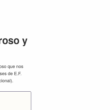
roso y
roso que nos
ases de E.F.
ional).