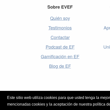
Footer
Sobre EVEF
Quién soy
Testimonios
Apr
Contactar
Podcast de EF
Uni
Gamificación en EF
Blog de EF
Este sitio web utiliza cookies para que usted tenga la mej
mencionadas cookies y la aceptación de nuestra política d