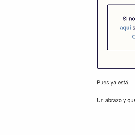
Si n
s
aquí
Pues ya está.
Un abrazo y qu