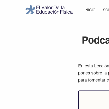
Saltar
Saltar
Saltar
Saltar
INICIO
SO
a
al
a
al
El
la
contenido
la
pie
Valor
navegación
principal
barra
de
de
principal
lateral
página
la
Podca
Educación
principal
Física
En esta Lección
pones sobre la 
para fomentar e