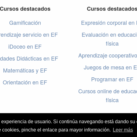
Cursos destacados
Cursos destacado
Gamificación
Expresión corporal en
endizaje servicio en EF
Evaluación en educac
física
iDoceo en EF
Aprendizaje cooperativ
dades Didácticas en EF
Juegos de mesa en 
Matemáticas y EF
Programar en EF
Orientación en EF
Cursos online de educa
física
or experiencia de usuario. Si continúa navegando está dando su
e cookies, pinche el enlace para mayor información.
Leer más
El valor de la Educación Física © 2026 ·
Legal
|
ACCEDER