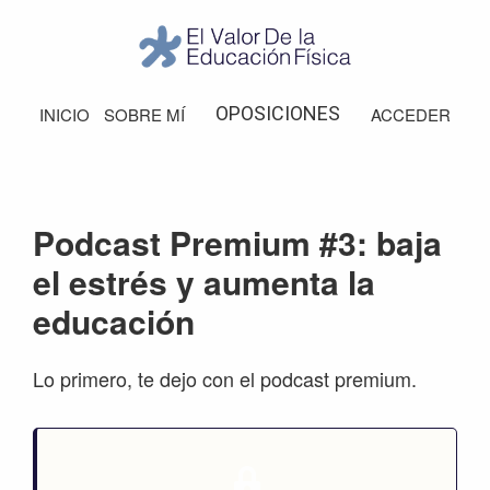
Saltar
Saltar
Saltar
Saltar
a
al
a
al
la
contenido
la
pie
El
Valor
navegación
principal
barra
de
OPOSICIONES
INICIO
SOBRE MÍ
ACCEDER
de
principal
lateral
página
la
Educación
principal
Física
Podcast Premium #3: baja
el estrés y aumenta la
educación
Lo primero, te dejo con el podcast premium.