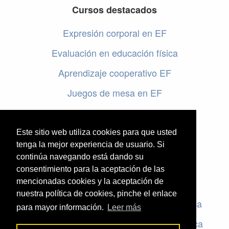
Cursos destacados
Expresión corporal en EF
Evaluación en educación física
Aprendizaje cooperativo EF
Juegos de mesa en EF
Programar en EF
Cursos online de educación física
Este sitio web utiliza cookies para que usted
tenga la mejor experiencia de usuario. Si
continúa navegando está dando su
Artículos destacados
consentimiento para la aceptación de las
mencionadas cookies y la aceptación de
Evaluación en educación física
nuestra política de cookies, pinche el enlace
Criterios de evaluación en educación física
para mayor información.
Leer más
Rúbricas de evaluación en educación física