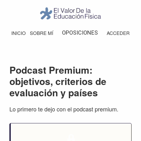
Saltar
Saltar
Saltar
Saltar
a
al
a
al
la
contenido
la
pie
El
Valor
navegación
principal
barra
de
OPOSICIONES
INICIO
SOBRE MÍ
ACCEDER
de
principal
lateral
página
la
Educación
principal
Física
Podcast Premium:
objetivos, criterios de
evaluación y países
Lo primero te dejo con el podcast premium.