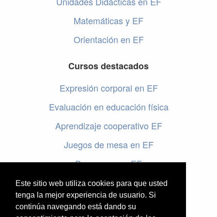
Unidades Didácticas en EF
Matemáticas y EF
Orientación en EF
Cursos destacados
Expresión corporal en EF
Evaluación en educación física
Aprendizaje cooperativo EF
Juegos de mesa en EF
Programar en EF
Cursos online de educación física
Este sitio web utiliza cookies para que usted
tenga la mejor experiencia de usuario. Si
continúa navegando está dando su
Artículos destacados