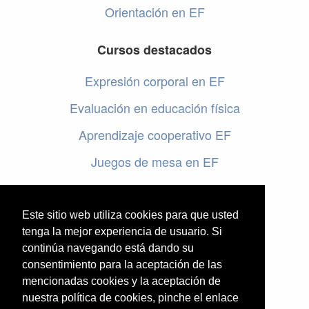
Orientación en EF
Cursos destacados
Expresión corporal en EF
Evaluación en educación física
Aprendizaje cooperativo EF
Juegos de mesa en EF
Programar en EF
Cursos online de educación física
Este sitio web utiliza cookies para que usted
tenga la mejor experiencia de usuario. Si
continúa navegando está dando su
Artículos destacados
consentimiento para la aceptación de las
Evaluación en educación física
mencionadas cookies y la aceptación de
nuestra política de cookies, pinche el enlace