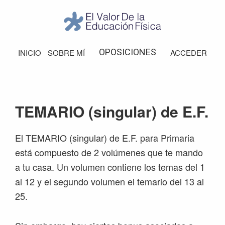
Saltar
Saltar
Saltar
Saltar
a
al
a
al
la
contenido
la
pie
El
Valor
navegación
principal
barra
de
OPOSICIONES
INICIO
SOBRE MÍ
ACCEDER
de
principal
lateral
página
la
Educación
principal
Física
TEMARIO (singular) de E.F.
El TEMARIO (singular) de E.F. para Primaria
está compuesto de 2 volúmenes que te mando
a tu casa. Un volumen contiene los temas del 1
al 12 y el segundo volumen el temario del 13 al
25.