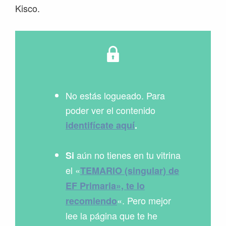
Kisco.
No estás logueado. Para
poder ver el contenido
identifícate aquí
.
aún no tienes en tu vitrina
Si
el «
TEMARIO (singular) de
EF Primaria», te lo
«. Pero mejor
recomiendo
lee la página que te he