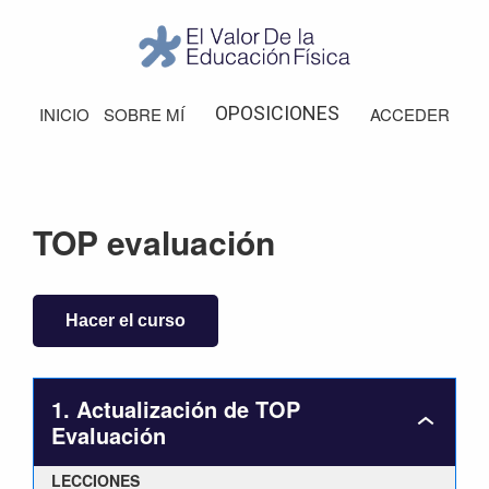
Saltar
Saltar
Saltar
Saltar
a
al
a
al
la
contenido
la
pie
El
Valor
navegación
principal
barra
de
OPOSICIONES
INICIO
SOBRE MÍ
ACCEDER
de
principal
lateral
página
la
Educación
principal
Física
TOP evaluación
Hacer el curso
1. Actualización de TOP
1.
Evaluación
Actualiz
de
LECCIONES