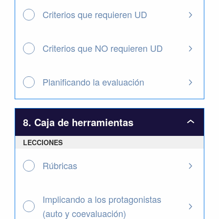
la
evaluaci
Criterios que requieren UD
Criterios que NO requieren UD
Planificando la evaluación
8. Caja de herramientas
8.
Caja
LECCIONES
de
herrami
Rúbricas
Implicando a los protagonistas
(auto y coevaluación)