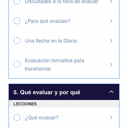
Dificultades a la hora de evaluar
¿Para qué evalúas?
Una flecha en la Diana
Evaluación formativa para
transformar
5. Qué evaluar y por qué
5.
Qué
LECCIONES
evaluar
y
por
¿Qué evaluar?
qué