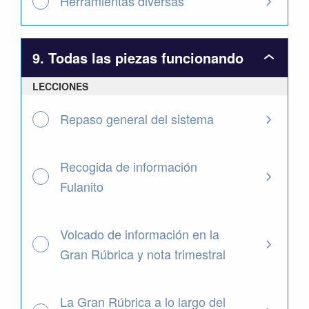
Herramientas diversas
9. Todas las piezas funcionando
9.
Todas
LECCIONES
las
piezas
funcion
Repaso general del sistema
Recogida de información
Fulanito
Volcado de información en la
Gran Rúbrica y nota trimestral
La Gran Rúbrica a lo largo del