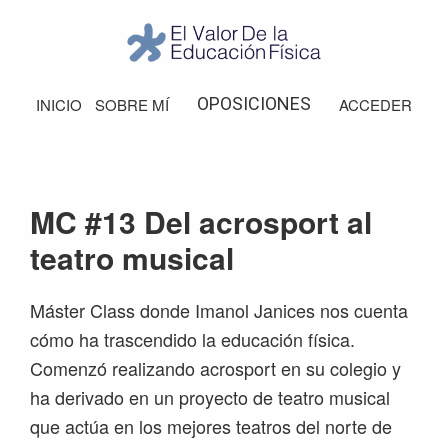
Saltar
Saltar
Saltar
Saltar
a
al
a
al
la
contenido
la
pie
El
Valor
navegación
principal
barra
de
OPOSICIONES
INICIO
SOBRE MÍ
ACCEDER
de
principal
lateral
página
la
Educación
principal
Física
MC #13 Del acrosport al
teatro musical
Máster Class donde Imanol Janices nos cuenta
cómo ha trascendido la educación física.
Comenzó realizando acrosport en su colegio y
ha derivado en un proyecto de teatro musical
que actúa en los mejores teatros del norte de