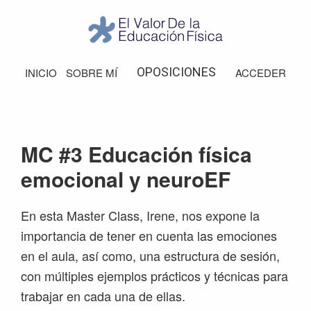
Saltar
Saltar
Saltar
Saltar
a
al
a
al
la
contenido
la
pie
El
Valor
navegación
principal
barra
de
OPOSICIONES
INICIO
SOBRE MÍ
ACCEDER
de
principal
lateral
página
la
Educación
principal
Física
MC #3 Educación física
emocional y neuroEF
En esta Master Class, Irene, nos expone la
importancia de tener en cuenta las emociones
en el aula, así como, una estructura de sesión,
con múltiples ejemplos prácticos y técnicas para
trabajar en cada una de ellas.