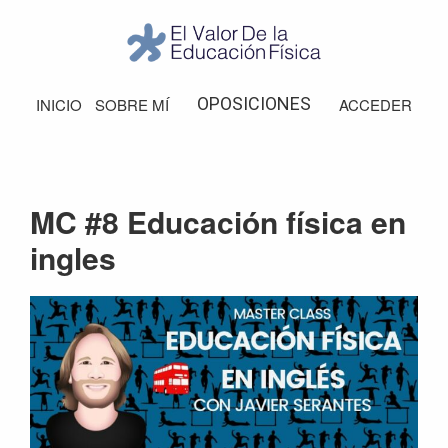
Saltar
Saltar
Saltar
Saltar
a
al
a
al
la
contenido
la
pie
El
Valor
navegación
principal
barra
de
OPOSICIONES
INICIO
SOBRE MÍ
ACCEDER
de
principal
lateral
página
la
Educación
principal
Física
MC #8 Educación física en
ingles