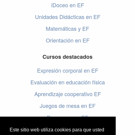
iDoceo en EF
Unidades Didácticas en EF
Matemáticas y EF
Orientación en EF
Cursos destacados
Expresión corporal en EF
Evaluación en educación física
Aprendizaje cooperativo EF
Juegos de mesa en EF
Programar en EF
Cursos online de educación física
Este sitio web utiliza cookies para que usted