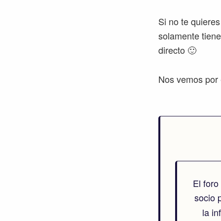
Si no te quiere
solamente tien
directo 🙂
Nos vemos por e
El for
socio 
la i