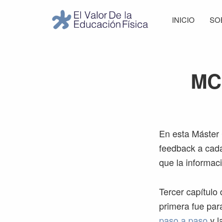
Saltar
Saltar
Saltar
Saltar
INICIO
SO
a
al
a
al
El
la
contenido
la
pie
Valor
navegación
principal
barra
de
de
principal
lateral
página
la
MC
Educación
principal
Física
En esta Máster
feedback a cada
que la informac
Tercer capítulo
primera fue par
paso a paso
y l