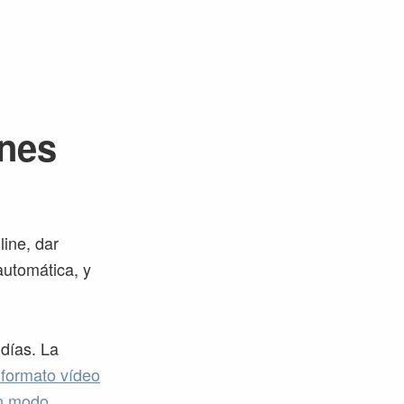
nes
ine, dar
automática, y
 días. La
 formato vídeo
un modo