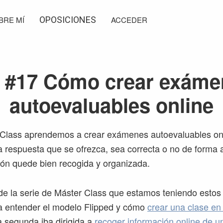
BRE MÍ
OPOSICIONES
ACCEDER
 #17 Cómo crear exáme
autoevaluables online
 Class aprendemos a crear exámenes autoevaluables onl
 respuesta que se ofrezca, sea correcta o no de forma 
ión quede bien recogida y organizada.
 de la serie de Máster Class que estamos teniendo estos
a entender el modelo Flipped y cómo
crear una clase en
a segunda iba dirigida a
recoger información online de 