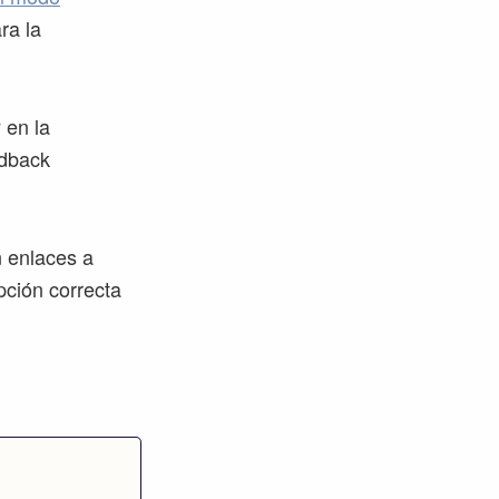
ra la
 en la
edback
n enlaces a
pción correcta