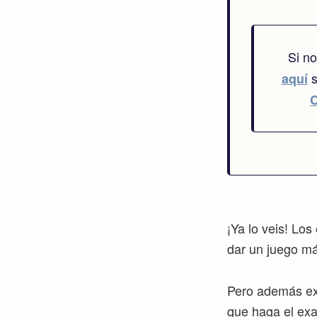
Si n
s
aquí
¡Ya lo veis! Lo
dar un juego má
Pero además exi
que haga el exa