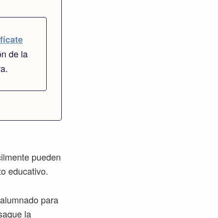
fícate
ón de la
ra.
cilmente pueden
to educativo.
l alumnado para
saque la