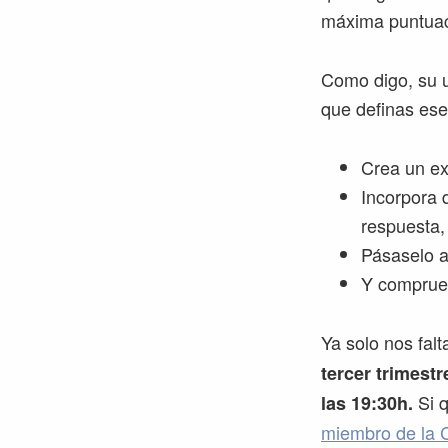
máxima puntuaci
Como digo, su u
que definas ese
Crea un e
Incorpora 
respuesta,
Pásaselo a
Y comprueb
Ya solo nos falt
tercer trimestr
Si q
las 19:30h.
miembro de la