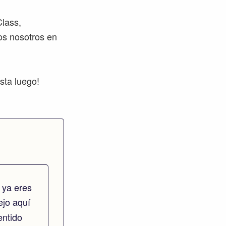
Class,
os nosotros en
sta luego!
 ya eres
dejo aquí
entido