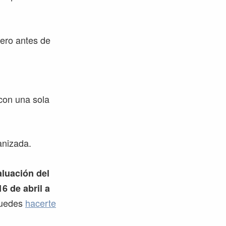
ero antes de
 con una sola
anizada.
aluación del
6 de abril a
 puedes
hacerte