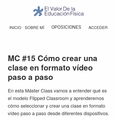
Saltar
Saltar
Saltar
Saltar
a
al
a
al
la
contenido
la
pie
El
Valor
navegación
principal
barra
de
OPOSICIONES
INICIO
SOBRE MÍ
ACCEDER
de
principal
lateral
página
la
Educación
principal
Física
MC #15 Cómo crear una
clase en formato vídeo
paso a paso
En esta Máster Class vamos a entender qué es
el modelo Flipped Classroom y aprenderemos
cómo seleccionar y crear una clase en formato
vídeo paso a paso desde diferentes dispositivos.