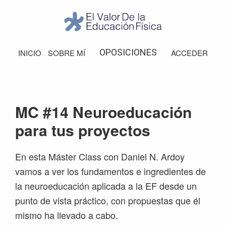
Saltar
Saltar
Saltar
Saltar
a
al
a
al
la
contenido
la
pie
El
Valor
navegación
principal
barra
de
OPOSICIONES
INICIO
SOBRE MÍ
ACCEDER
de
principal
lateral
página
la
Educación
principal
Física
MC #14 Neuroeducación
para tus proyectos
En esta Máster Class con Daniel N. Ardoy
vamos a ver los fundamentos e ingredientes de
la neuroeducación aplicada a la EF desde un
punto de vista práctico, con propuestas que él
mismo ha llevado a cabo.