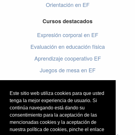
Orientación en EF
Cursos destacados
Expresión corporal en EF
Evaluación en educación física
Aprendizaje cooperativo EF
Juegos de mesa en EF
Programar en EF
Cursos online de educación física
Este sitio web utiliza cookies para que usted
tenga la mejor experiencia de usuario. Si
continúa navegando está dando su
Artículos destacados
consentimiento para la aceptación de las
mencionadas cookies y la aceptación de
Evaluación en educación física
nuestra política de cookies, pinche el enlace