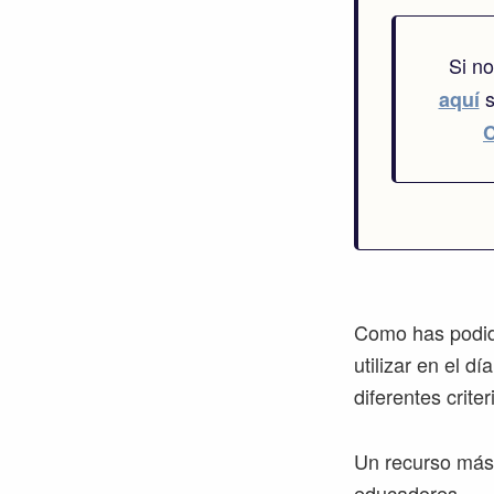
Si n
s
aquí
Como has podido
utilizar en el d
diferentes crite
Un recurso más 
educadores.