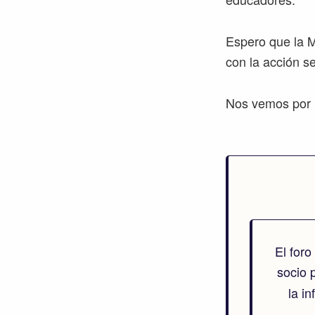
Espero que la M
con la acción s
Nos vemos por 
El for
socio 
la i