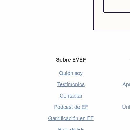
Footer
Sobre EVEF
Quién soy
Testimonios
Apr
Contactar
Podcast de EF
Uni
Gamificación en EF
Blog de EF