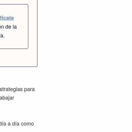
fícate
ón de la
ra.
strategias para
rabajar
día a día como