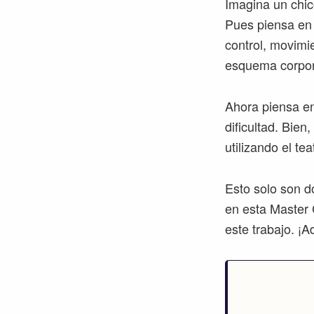
Imagina un chic
Pues piensa en 
control, movimi
esquema corpor
Ahora piensa en
dificultad. Bie
utilizando el te
Esto solo son d
en esta Master C
este trabajo. ¡A