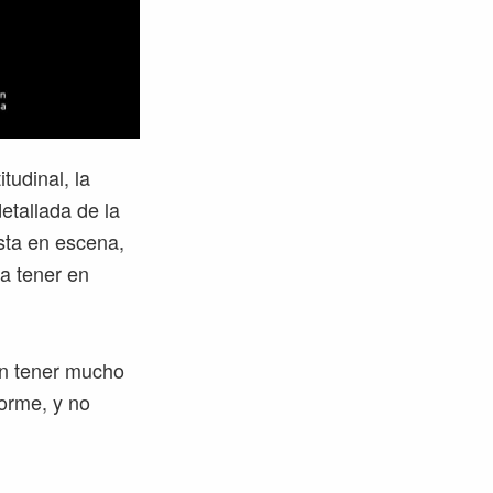
tudinal, la
detallada de la
esta en escena,
a tener en
en tener mucho
norme, y no