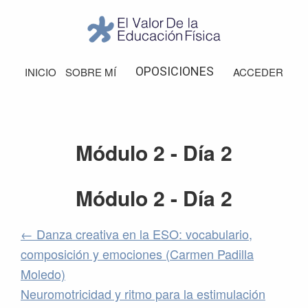
Saltar
Saltar
Saltar
Saltar
a
al
a
al
la
contenido
la
pie
El
Valor
navegación
principal
barra
de
OPOSICIONES
INICIO
SOBRE MÍ
ACCEDER
de
principal
lateral
página
la
Educación
principal
Física
Módulo 2 - Día 2
Módulo 2 - Día 2
Danza creativa en la ESO: vocabulario,
composición y emociones (Carmen Padilla
Moledo)
Neuromotricidad y ritmo para la estimulación