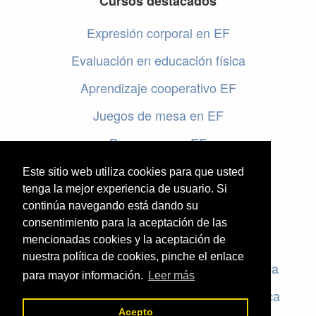
Cursos destacados
Expresión corporal en EF
Evaluación en educación física
Aprendizaje cooperativo EF
Juegos de mesa en EF
Programar en EF
Cursos online de educación física
Este sitio web utiliza cookies para que usted
tenga la mejor experiencia de usuario. Si
continúa navegando está dando su
Artículos destacados
consentimiento para la aceptación de las
Evaluación en educación física
mencionadas cookies y la aceptación de
nuestra política de cookies, pinche el enlace
Criterios de evaluación en educación física
para mayor información.
Leer más
Rúbricas de evaluación en educación física
Acepto