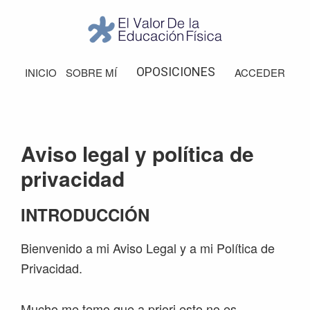
Saltar
Saltar
Saltar
Saltar
a
al
a
al
la
contenido
la
pie
El
Valor
navegación
principal
barra
de
OPOSICIONES
INICIO
SOBRE MÍ
ACCEDER
de
principal
lateral
página
la
Educación
principal
Física
Aviso legal y política de
privacidad
INTRODUCCIÓN
Bienvenido a mi Aviso Legal y a mi Política de
Privacidad.
Mucho me temo que a priori esto no es