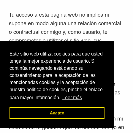
Tu acceso a esta página web no implica ni
supone en modo alguna una relación comercial
o contractual conmigo y, como usuario, te
comprometes a utilizar el sitio web, sus
servicios y sus contenidos de buena fe y sin
Este sitio web utiliza cookies para que usted
contravenir la legislación vigente.
tenga la mejor experiencia de usuario. Si
continúa navegando está dando su
Queda terminantemente prohibido el uso de
consentimiento para la aceptación de las
esta página web con fines ilícitos o lesivos, o
mencionadas cookies y la aceptación de
nuestra política de cookies, pinche el enlace
que pudieran causar perjuicio a otras personas
para mayor información.
Leer más
o impedir su normal funcionamiento.
Acepto
Dicho de otra forma: por favor compórtate en mi
casa como te gustaría que me comportara yo en