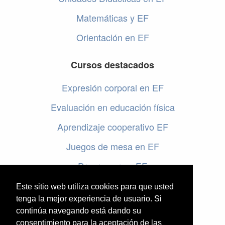
Matemáticas y EF
Orientación en EF
Cursos destacados
Expresión corporal en EF
Evaluación en educación física
Aprendizaje cooperativo EF
Juegos de mesa en EF
Programar en EF
Cursos online de educación física
Este sitio web utiliza cookies para que usted
tenga la mejor experiencia de usuario. Si
continúa navegando está dando su
Artículos destacados
consentimiento para la aceptación de las