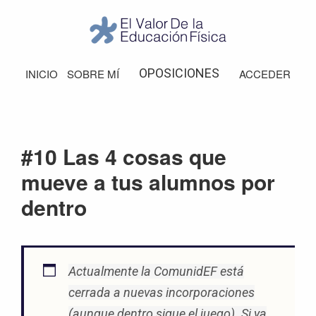
Saltar
Saltar
Saltar
Saltar
a
al
a
al
la
contenido
la
pie
El
Valor
navegación
principal
barra
de
OPOSICIONES
INICIO
SOBRE MÍ
ACCEDER
de
principal
lateral
página
la
Educación
principal
Física
#10 Las 4 cosas que
mueve a tus alumnos por
dentro
Actualmente la ComunidEF está
cerrada a nuevas incorporaciones
(aunque dentro sigue el juego). Si ya