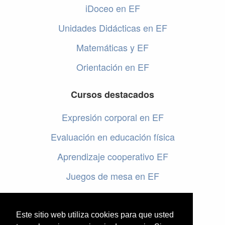
iDoceo en EF
Unidades Didácticas en EF
Matemáticas y EF
Orientación en EF
Cursos destacados
Expresión corporal en EF
Evaluación en educación física
Aprendizaje cooperativo EF
Juegos de mesa en EF
Programar en EF
Cursos online de educación física
Este sitio web utiliza cookies para que usted