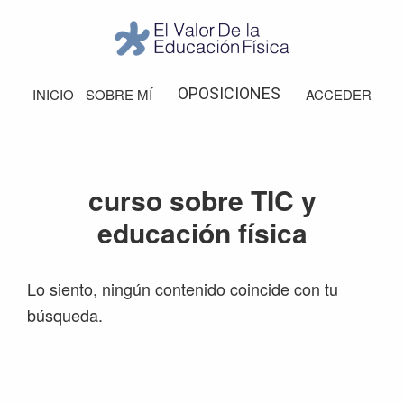
Saltar
Saltar
Saltar
Saltar
a
al
a
al
la
contenido
la
pie
El
Valor
navegación
principal
barra
de
OPOSICIONES
INICIO
SOBRE MÍ
ACCEDER
de
principal
lateral
página
la
Educación
principal
Física
curso sobre TIC y
educación física
Lo siento, ningún contenido coincide con tu
búsqueda.