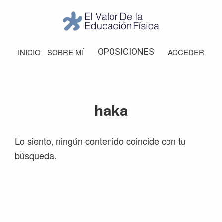
Saltar
Saltar
Saltar
Saltar
a
al
a
al
la
contenido
la
pie
El
Valor
navegación
principal
barra
de
OPOSICIONES
INICIO
SOBRE MÍ
ACCEDER
de
principal
lateral
página
la
Educación
principal
Física
haka
Lo siento, ningún contenido coincide con tu
búsqueda.