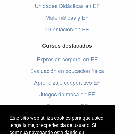
Unidades Didácticas en EF
Matemáticas y EF
Orientación en EF
Cursos destacados
Expresión corporal en EF
Evaluación en educación física
Aprendizaje cooperativo EF
Juegos de mesa en EF
Programar en EF
Cursos online de educación física
Este sitio web utiliza cookies para que usted
tenga la mejor experiencia de usuario. Si
continúa navegando está dando su
Artículos destacados