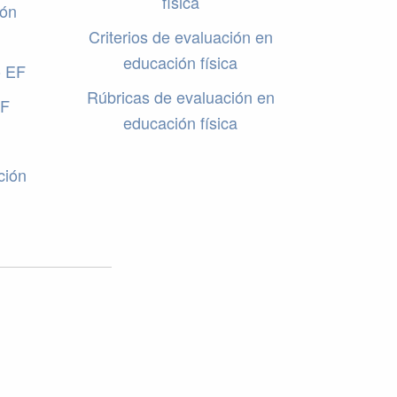
física
ión
Criterios de evaluación en
educación física
o EF
Rúbricas de evaluación en
EF
educación física
ción