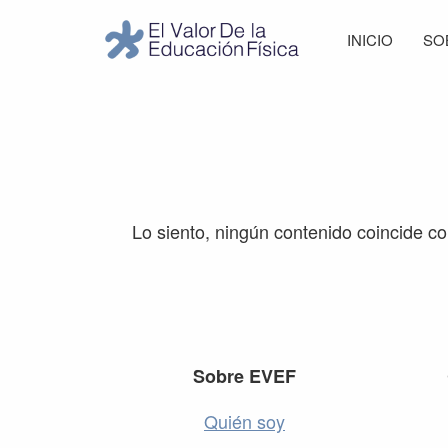
Saltar
Saltar
Saltar
Saltar
INICIO
SO
a
al
a
al
El
la
contenido
la
pie
Valor
navegación
principal
barra
de
de
principal
lateral
página
la
Educación
principal
Física
Lo siento, ningún contenido coincide c
Footer
Sobre EVEF
Quién soy