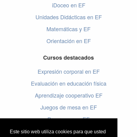
iDoceo en EF
Unidades Didácticas en EF
Matemáticas y EF
Orientación en EF
Cursos destacados
Expresión corporal en EF
Evaluación en educación física
Aprendizaje cooperativo EF
Juegos de mesa en EF
Programar en EF
Cursos online de educación física
Este sitio web utiliza cookies para que usted