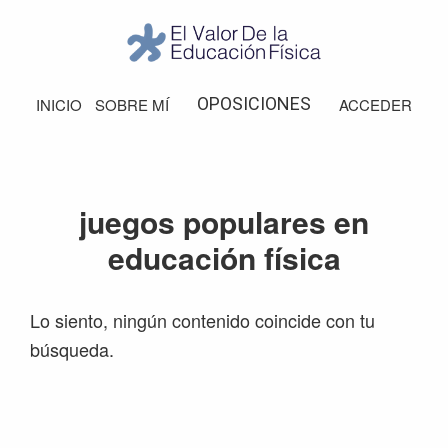
Saltar
Saltar
Saltar
Saltar
a
al
a
al
la
contenido
la
pie
El
Valor
navegación
principal
barra
de
OPOSICIONES
INICIO
SOBRE MÍ
ACCEDER
de
principal
lateral
página
la
Educación
principal
Física
juegos populares en
educación física
Lo siento, ningún contenido coincide con tu
búsqueda.