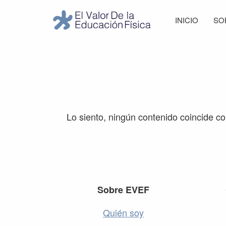
Saltar
Saltar
Saltar
Saltar
INICIO
SO
a
al
a
al
El
la
contenido
la
pie
Valor
navegación
principal
barra
de
de
principal
lateral
página
la
Educación
principal
Física
Lo siento, ningún contenido coincide c
Footer
Sobre EVEF
Quién soy