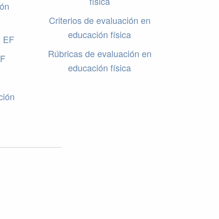
física
ión
Criterios de evaluación en
educación física
o EF
Rúbricas de evaluación en
EF
educación física
ción